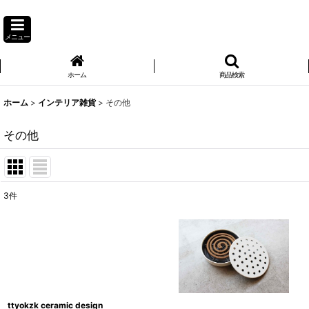
メニュー
ホーム
商品検索
ホーム
>
インテリア雑貨
>
その他
その他
3
件
表示数
:
並び順
:
ttyokzk ceramic design