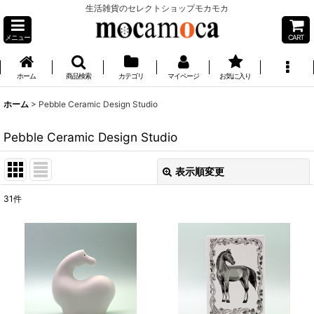
生活雑貨のセレクトショップモカモカ
メニュー
CART
ホーム
商品検索
カテゴリ
マイページ
お気に入り
ホーム
>
Pebble Ceramic Design Studio
Pebble Ceramic Design Studio
表示順変更
閉じる
31
件
表示数
:
並び順
:
絞り込む