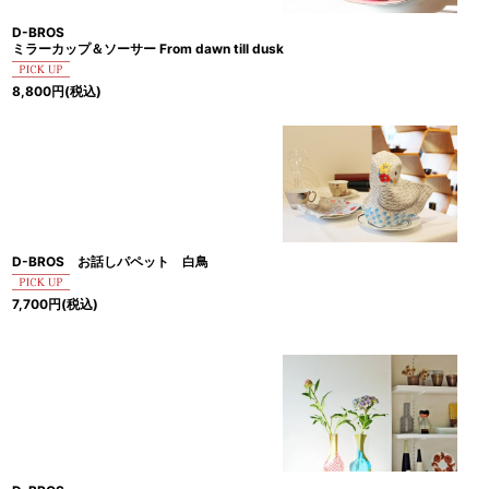
D-BROS
ミラーカップ＆ソーサー From dawn till dusk
8,800
円
(税込)
D-BROS お話しパペット 白鳥
7,700
円
(税込)