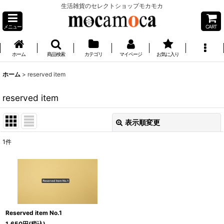
生活雑貨のセレクトショップモカモカ
メニュー
CART
ホーム
商品検索
カテゴリ
マイページ
お気に入り
ホーム
>
reserved item
reserved item
表示順変更
閉じる
1
件
表示数
:
並び順
:
絞り込む
Reserved item No.1
1,650
円
(税込)