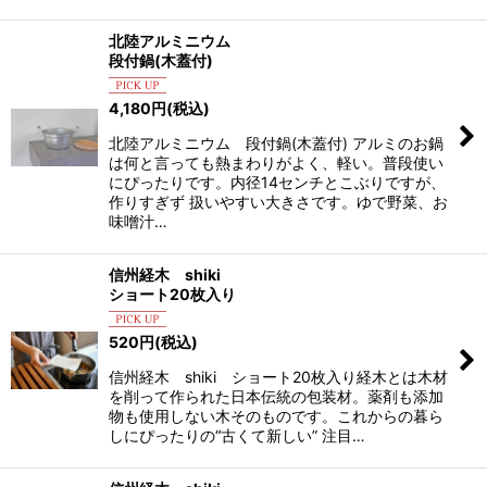
北陸アルミニウム
段付鍋(木蓋付)
4,180
円
(税込)
北陸アルミニウム 段付鍋(木蓋付) アルミのお鍋
は何と言っても熱まわりがよく、軽い。普段使い
にぴったりです。内径14センチとこぶりですが、
作りすぎず 扱いやすい大きさです。ゆで野菜、お
味噌汁…
信州経木 shiki
ショート20枚入り
520
円
(税込)
信州経木 shiki ショート20枚入り経木とは木材
を削って作られた日本伝統の包装材。薬剤も添加
物も使用しない木そのものです。これからの暮ら
しにぴったりの“古くて新しい” 注目…