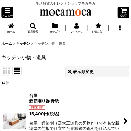
生活雑貨のセレクトショップモカモカ
メニュー
CART
ホーム
商品検索
カテゴリ
マイページ
お気に入り
ホーム
>
キッチン
>
キッチン小物・道具
キッチン小物・道具
表示順変更
閉じる
14
件
表示数
:
台屋
鰹節削り器 青紙
並び順
:
15,400
円
(税込)
絞り込む
台屋 鰹節削り器大工道具の刃物作りで有名な新
潟県の与板で仕立てた青紙鋼の鉋刃を仕込んでい