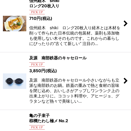
信州経木 shiki
ロング20枚入り
710
円
(税込)
信州経木 shiki ロング20枚入り経木とは木材を
削って作られた日本伝統の包装材。薬剤も添加物
も使用しない木そのものです。これからの暮らし
にぴったりの“古くて新しい” 注目の…
及源 南部鉄器のキャセロール
3,850
円
(税込)
及源 南部鉄器のキャセロール小さいながらも立
派な南部鉄のお鍋。鉄蓋の重みで熱と食材の旨味
を閉じ込め、おいしさがアップしワンランク上の
出来上がりに。ココット料理や、アヒージョ、グ
ラタンなど熱々で美味しい…
亀の子束子
棕櫚たわし極メ No.2