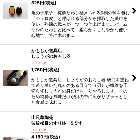
825
円
(税込)
亀の子束子 棕櫚たわし極メ No.2棕櫚の幹を包む
「シュロ皮」と呼ばれる部分から採取した繊維を
使い、熟練の職人が一つ一つ仕上げます。パーム
ヤシのたわしと比べて、柔らかくしなやかな使い
心地で、特に木のま…
かもしか道具店
しょうがのおろし器
1,760
円
(税込)
かもしか道具店 しょうがのおろし器 研究を重ね
て辿り着いた丸みのある目立て（刃）が繊維を千
切らずしょうがの身だけをすりおろします。その
ため純粋な風味だけが口の中に広がりザラっとし
た食感に味わ…
山只華陶苑
波紋櫛目のすり鉢 5.5寸
4,180
円
(税込)