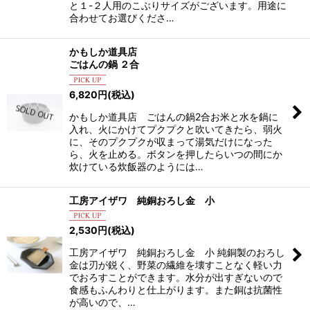
と１-２人用のこぶりサイズがございます。用途に
合わせてお選びくださ…
かもしか道具店
ごはんの鍋 ２合
6,820
円
(税込)
かもしか道具店 ごはんの鍋2合お米と水を鍋に
入れ、火にかけてプクプクと吹いてきたら、弱火
に、そのプクプクが収まって湯気だけになった
ら、火を止める。ボタンを押したらいつの間にか
炊けている炊飯器のようには…
工房アイザワ 純銅おろし金 小
2,530
円
(税込)
工房アイザワ 純銅おろし金 小 純銅製のおろし
金は刃が鋭く、野菜の繊維を壊すことなく軽い力
でおろすことができます。水分が出すぎないので
食感もふんわりと仕上がります。また銅は抗菌性
が高いので、…