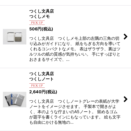
つくし文具店
つくしメモ
506
円
(税込)
つくし文具店 つくしメモ上部の左隅の三角の切
り込みがガイドになり、 紙をちぎる方向を導いて
くれるコンパクトなメモ。 表はザラザラ、裏はツ
ルツルの紙の質感が気持ちいい。 手にすっぽりと
おさまるサイズで、…
つくし文具店
つくしノート
2,640
円
(税込)
つくし文具店 つくしノートグレーの表紙が大学
ノートをイメージさせます。 手製本で開きがよ
く、本のような佇まいのA5ノート。 留めるゴム
が題字を書くラインにもなっています。 絵も文字
も自由にかける無地の…