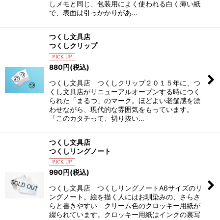
しメモと同じ、包装用によく使われる白く薄い紙
で、表面は引っかかりがあ…
つくし文具店
つくしクリップ
880
円
(税込)
つくし文具店 つくしクリップ２０１５年に、つ
くし文具店がリニューアルオープンする時につく
られた「まるつ」のマーク。ほどよい老舗感を漂
わせながら、現代的な雰囲気をもっています。
「このカタチって、切り抜い…
つくし文具店
つくしリングノート
990
円
(税込)
つくし文具店 つくしリングノートA6サイズのリ
ングノート。絵を描く人にはお馴染みの、さらさ
らと書きやすい クリーム色のクロッキー用紙が
綴られています。クロッキー用紙はインクの裏写