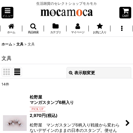
生活雑貨のセレクトショップモカモカ
メニュー
CART
ホーム
商品検索
カテゴリ
マイページ
お気に入り
ホーム
>
文具
>
文具
文具
表示順変更
閉じる
14
件
表示数
:
松野屋
マンガスタンプ6柄入り
並び順
:
2,970
円
(税込)
絞り込む
松野屋 マンガスタンプ6柄入り戦後から変わら
ないデザインのままの日本のスタンプ。便せん