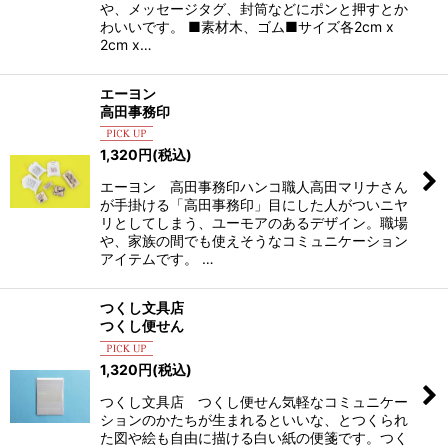
や、メッセージタグ、封筒などにポンと押すとか
わいいです。 ■素材木、ゴム■サイズ各2cm x
2cm x…
エーヨン
高田事務印
1,320
円
(税込)
エーヨン 高田事務印ハンコ職人高田マリナさん
が手掛ける「高田事務印」目にした人がついニヤ
リとしてしまう、ユーモアのあるデザイン。職場
や、家族の間でも使えそうなコミュニケーション
アイテムです。 …
つくし文具店
つくし便せん
1,320
円
(税込)
つくし文具店 つくし便せん気軽なコミュニケー
ションのかたちが生まれるといいな、とつくられ
た図や絵も自由に描ける白い紙の便箋です。つく