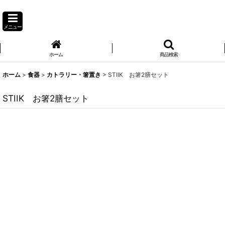
メニュー
ホーム
商品検索
ホーム
>
食器
>
カトラリー・箸置き
>
STIIK お箸2膳セット
STIIK お箸2膳セット