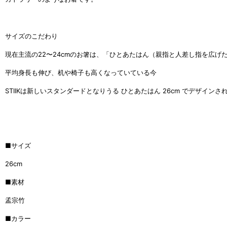
サイズのこだわり
現在主流の22〜24cmのお箸は、「ひとあたはん（親指と人差し指を広げ
平均身長も伸び、机や椅子も高くなっていている今
STIIKは新しいスタンダードとなりうる ひとあたはん 26cm でデザインさ
■サイズ
26cm
■素材
孟宗竹
■カラー