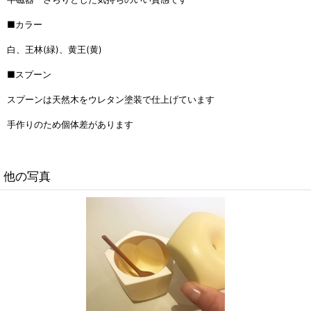
■カラー
白、王林
(
緑
)
、黄王
(
黄
)
■スプーン
スプーンは天然木をウレタン塗装で仕上げています
手作りのため個体差があります
他の写真