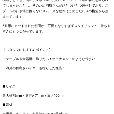
てしまったことも。そのため岡崎さんがひとつひとつ製作しており、ス
プーンの行き場に困らないスムーズな動作はこのこだわりの構造から生
まれています。
5
角形にカットされた側面が、可愛くなりすぎずスタイリッシュ。持ちや
すさにもつながっています。
【スタッフのおすすめポイント】
・テーブルや食器棚に飾りたい！オーナメントのような佇まい
・海外の目利きバイヤーも唸らせた逸品！
■サイズ
最大幅75mmｘ奥行き71mmｘ高さ100mm
■
素材
半磁器 さらりとした気持ちのいい質感です