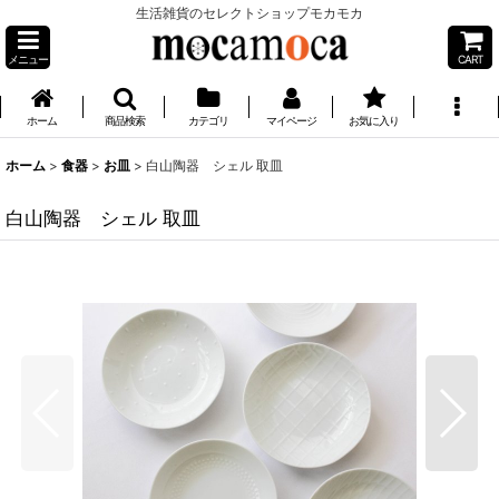
生活雑貨のセレクトショップモカモカ
メニュー
CART
ホーム
商品検索
カテゴリ
マイページ
お気に入り
ホーム
>
食器
>
お皿
>
白山陶器 シェル 取皿
白山陶器 シェル 取皿